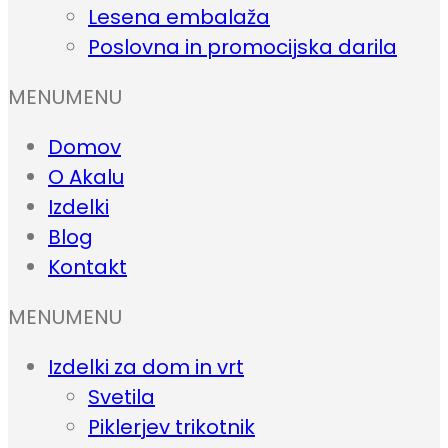
Lesena embalaža
Poslovna in promocijska darila
MENU
MENU
Domov
O Akalu
Izdelki
Blog
Kontakt
MENU
MENU
Izdelki za dom in vrt
Svetila
Piklerjev trikotnik