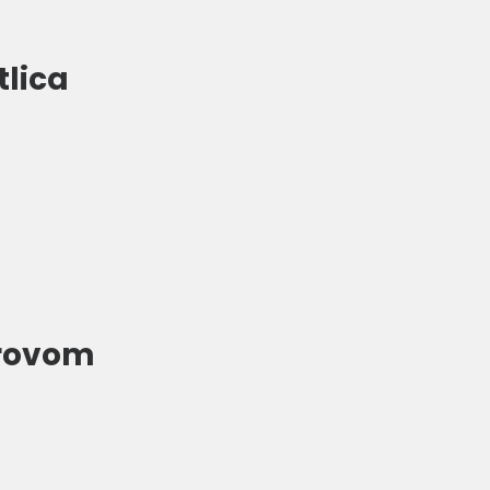
tlica
krovom