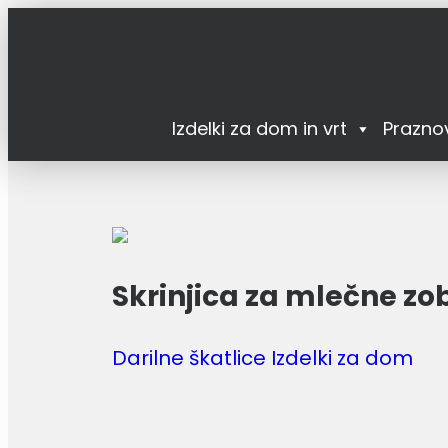
Izdelki za dom in vrt
Prazno
Skrinjica za mlečne zo
Darilne škatlice Izdelki za dom