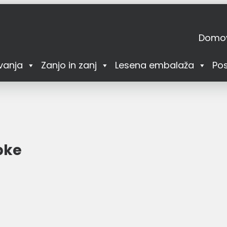
Domo
vanja
Zanjo in zanj
Lesena embalaža
Pos
bke