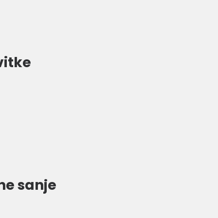
vitke
ne sanje