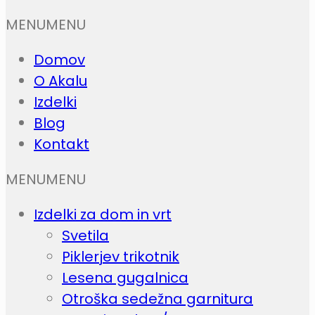
MENU
MENU
Domov
O Akalu
Izdelki
Blog
Kontakt
MENU
MENU
Izdelki za dom in vrt
Svetila
Piklerjev trikotnik
Lesena gugalnica
Otroška sedežna garnitura