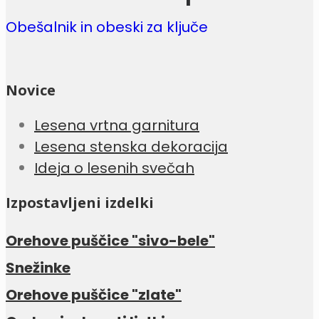
Obešalnik in obeski za ključe
Novice
Lesena vrtna garnitura
Lesena stenska dekoracija
Ideja o lesenih svečah
Izpostavljeni izdelki
Orehove puščice "sivo-bele"
Snežinke
Orehove puščice "zlate"