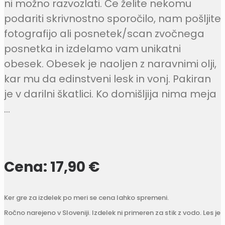
ni možno razvozlati. Če želite nekomu
podariti skrivnostno sporočilo, nam pošljite
fotografijo ali posnetek/scan zvočnega
posnetka in izdelamo vam unikatni
obesek. Obesek je naoljen z naravnimi olji,
kar mu da edinstveni lesk in vonj. Pakiran
je v darilni škatlici. Ko domišljija nima meja
…
Cena: 17,90 €
Ker gre za izdelek po meri se cena lahko spremeni.
Ročno narejeno v Sloveniji. Izdelek ni primeren za stik z vodo. Les je