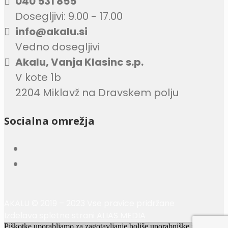
040 531 855
Dosegljivi: 9.00 - 17.00
info@akalu.si
Vedno dosegljivi
Akalu, Vanja Klasinc s.p.
V kote 1b
2204 Miklavž na Dravskem polju
Socialna omrežja
AKALU © 2019 – 2023 Vse pravice pridržane
Izdelava spletne strani
ALIAS MEDIA
Piškotke uporabljamo za zagotavljanje boljše uporabniške izkušnje.