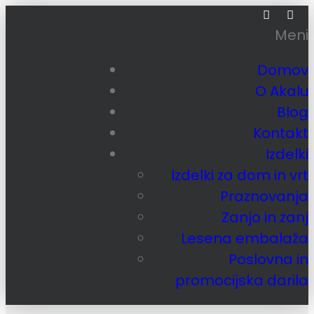
Meni
Domov
O Akalu
Blog
Kontakt
Izdelki
Izdelki za dom in vrt
Praznovanja
Zanjo in zanj
Lesena embalaža
Poslovna in
promocijska darila