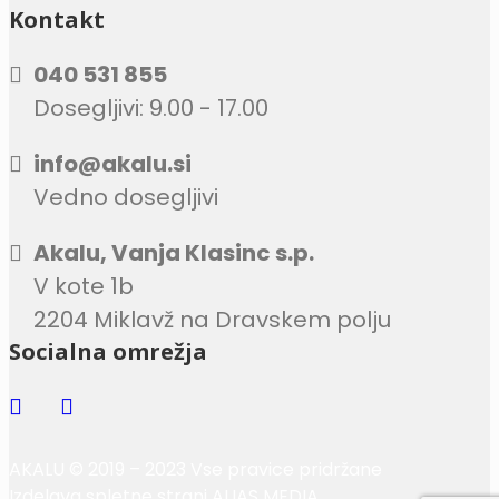
Kontakt
040 531 855
Dosegljivi: 9.00 - 17.00
info@akalu.si
Vedno dosegljivi
Akalu, Vanja Klasinc s.p.
V kote 1b
2204 Miklavž na Dravskem polju
Socialna omrežja
AKALU © 2019 – 2023 Vse pravice pridržane
Izdelava spletne strani
ALIAS MEDIA