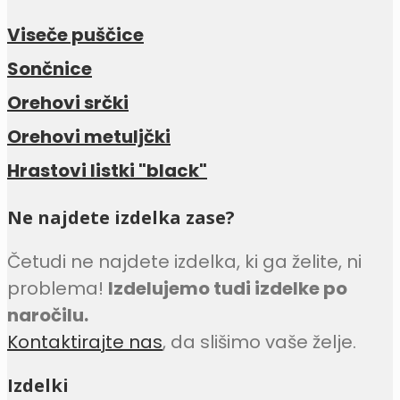
Viseče puščice
Sončnice
Orehovi srčki
Orehovi metuljčki
Hrastovi listki "black"
Ne najdete izdelka zase?
Četudi ne najdete izdelka, ki ga želite, ni
problema!
Izdelujemo tudi izdelke po
naročilu.
Kontaktirajte nas
, da slišimo vaše želje.
Izdelki